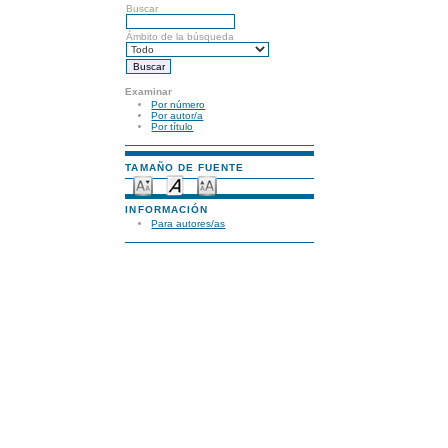
Buscar
Ámbito de la búsqueda
Examinar
Por número
Por autor/a
Por título
TAMAÑO DE FUENTE
INFORMACIÓN
Para autores/as