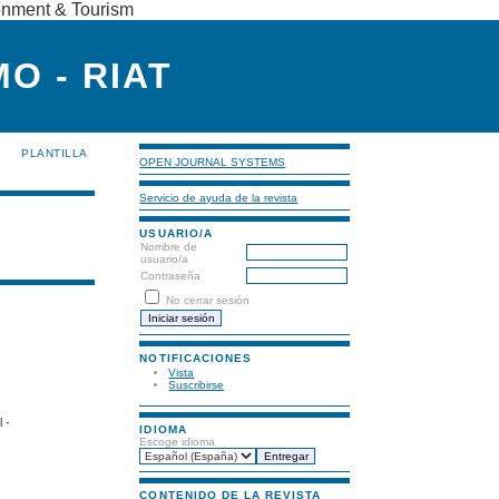
ronment & Tourism
O - RIAT
PLANTILLA
OPEN JOURNAL SYSTEMS
Servicio de ayuda de la revista
USUARIO/A
Nombre de
usuario/a
Contraseña
No cerrar sesión
NOTIFICACIONES
Vista
Suscribirse
 -
IDIOMA
Escoge idioma
CONTENIDO DE LA REVISTA