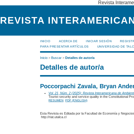
Revista Interame
REVISTA INTERAMERICAN
INICIO
ACERCA DE
INICIAR SESIÓN
REGIST
PARA PRESENTAR ARTÍCULOS
UNIVERSIDAD DE TALC
Inicio
>
Buscar
>
Detalles de autor/a
Detalles de autor/a
Poccorpachi Zavala, Bryan Ander
Vol. 21, Núm. 2 (2025): Revista Interamericana de Ambien
Tourist security and service quality in the Constitutional Pr
RESUMEN
PDF (ENGLISH)
Esta Revista es Editada por la Facultad de Economía y Negocios,
http://riat.utalca.cl