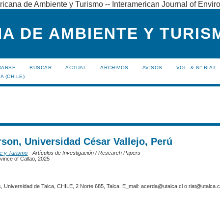
ricana de Ambiente y Turismo -- Interamerican Journal of Envi
A DE AMBIENTE Y TURISM
RARSE
BUSCAR
ACTUAL
ARCHIVOS
AVISOS
VOL. & N° RIAT
A (CHILE)
son, Universidad César Vallejo, Perú
te y Turismo
- Artículos de Investigación / Research Papers
ovince of Callao, 2025
 Universidad de Talca, CHILE, 2 Norte 685, Talca. E_mail: acerda@utalca.cl o riat@utalca.cl