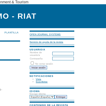
ronment & Tourism
O - RIAT
PLANTILLA
OPEN JOURNAL SYSTEMS
Servicio de ayuda de la revista
USUARIO/A
Nombre de
usuario/a
Contraseña
No cerrar sesión
NOTIFICACIONES
Vista
Suscribirse
 -
IDIOMA
Escoge idioma
CONTENIDO DE LA REVISTA