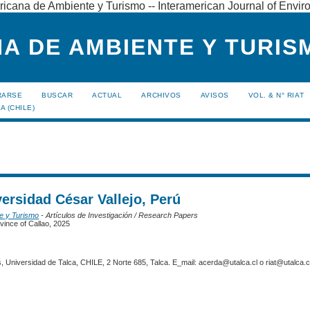
ricana de Ambiente y Turismo -- Interamerican Journal of Envi
A DE AMBIENTE Y TURISM
RARSE
BUSCAR
ACTUAL
ARCHIVOS
AVISOS
VOL. & N° RIAT
A (CHILE)
versidad César Vallejo, Perú
te y Turismo
- Artículos de Investigación / Research Papers
ovince of Callao, 2025
 Universidad de Talca, CHILE, 2 Norte 685, Talca. E_mail: acerda@utalca.cl o riat@utalca.cl