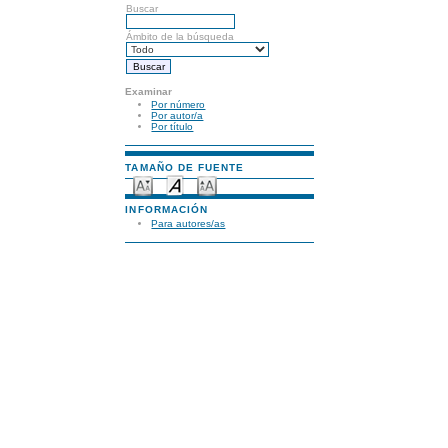
Buscar
Ámbito de la búsqueda
Examinar
Por número
Por autor/a
Por título
TAMAÑO DE FUENTE
INFORMACIÓN
Para autores/as