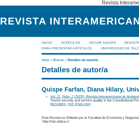
Revista Interame
REVISTA INTERAMERICAN
INICIO
ACERCA DE
INICIAR SESIÓN
REGIST
PARA PRESENTAR ARTÍCULOS
UNIVERSIDAD DE TALC
Inicio
>
Buscar
>
Detalles de autor/a
Detalles de autor/a
Quispe Farfan, Diana Hilary, Uni
Vol. 21, Núm. 2 (2025): Revista Interamericana de Ambien
Tourist security and service quality in the Constitutional Pr
RESUMEN
PDF (ENGLISH)
Esta Revista es Editada por la Facultad de Economía y Negocios,
http://riat.utalca.cl