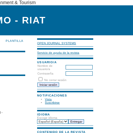
ronment & Tourism
O - RIAT
PLANTILLA
OPEN JOURNAL SYSTEMS
Servicio de ayuda de la revista
USUARIO/A
Nombre de
usuario/a
Contraseña
No cerrar sesión
NOTIFICACIONES
Vista
Suscribirse
 -
IDIOMA
Escoge idioma
CONTENIDO DE LA REVISTA