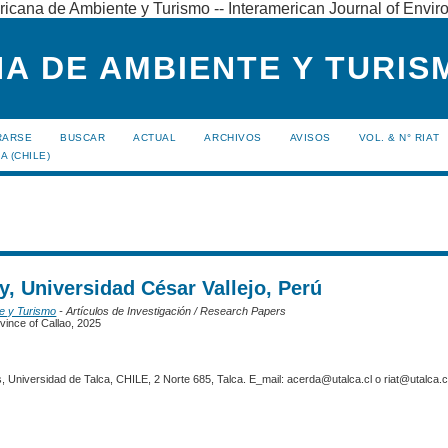
ricana de Ambiente y Turismo -- Interamerican Journal of Envi
A DE AMBIENTE Y TURISM
RARSE
BUSCAR
ACTUAL
ARCHIVOS
AVISOS
VOL. & N° RIAT
A (CHILE)
, Universidad César Vallejo, Perú
te y Turismo
- Artículos de Investigación / Research Papers
ovince of Callao, 2025
 Universidad de Talca, CHILE, 2 Norte 685, Talca. E_mail: acerda@utalca.cl o riat@utalca.cl