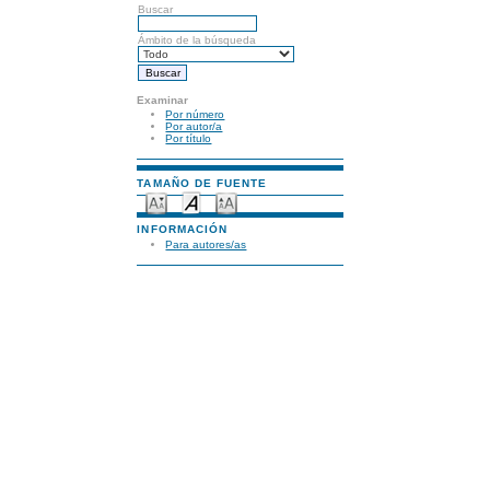
Buscar
Ámbito de la búsqueda
Examinar
Por número
Por autor/a
Por título
TAMAÑO DE FUENTE
INFORMACIÓN
Para autores/as