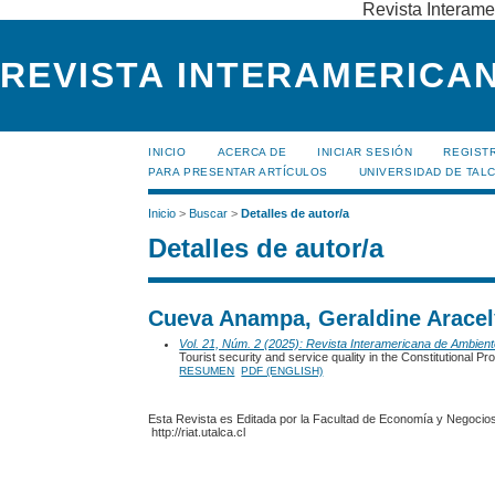
Revista Interame
REVISTA INTERAMERICAN
INICIO
ACERCA DE
INICIAR SESIÓN
REGIST
PARA PRESENTAR ARTÍCULOS
UNIVERSIDAD DE TALC
Inicio
>
Buscar
>
Detalles de autor/a
Detalles de autor/a
Cueva Anampa, Geraldine Aracely
Vol. 21, Núm. 2 (2025): Revista Interamericana de Ambien
Tourist security and service quality in the Constitutional Pr
RESUMEN
PDF (ENGLISH)
Esta Revista es Editada por la Facultad de Economía y Negocios,
http://riat.utalca.cl