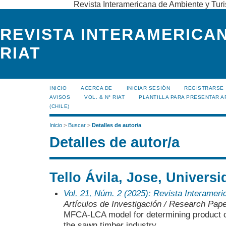
Revista Interamericana de Ambiente y Turi
REVISTA INTERAMERICAN
RIAT
INICIO
ACERCA DE
INICIAR SESIÓN
REGISTRARSE
AVISOS
VOL. & N° RIAT
PLANTILLA PARA PRESENTAR A
(CHILE)
Inicio
>
Buscar
>
Detalles de autor/a
Detalles de autor/a
Tello Ávila, Jose, Universi
Vol. 21, Núm. 2 (2025): Revista Interamer
Artículos de Investigación / Research Pap
MFCA-LCA model for determining product c
the sawn timber industry