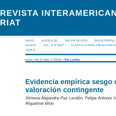
REVISTA INTERAMERICAN
RIAT
INICIO
ACERCA DE
INICIAR SESIÓN
REGISTRARSE
AVISOS
VOL. & N° RIAT
PLANTILLA PARA PRESENTAR A
(CHILE)
Inicio
>
Vol. 8, Núm. 2 (2012)
>
Paz Lerdón
Evidencia empírica sesgo 
valoración contingente
Ximena Alejandra Paz Lerdón, Felipe Antonio 
Riquelme Won