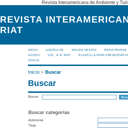
Revista Interamericana de Ambiente y Turi
REVISTA INTERAMERICAN
RIAT
INICIO
ACERCA DE
INICIAR SESIÓN
REGISTRARSE
AVISOS
VOL. & N° RIAT
PLANTILLA PARA PRESENTAR A
(CHILE)
Inicio
>
Buscar
Buscar
Buscar
Buscar categorías
Autores/as
Título