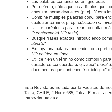
Las palabras comunes serán ignoradas
Por defecto, sólo aquellos artículos que c
consulta, serán devueltos (p. ej.:
Y
está imp
Combine múltiples palabras con
O
para enc
cualquier término; p. ej.,
educación O inves
Utilice paréntesis para crear consultas más
O conferencia) NO tesis)
Busque frases exactas introduciendo comill
abierto"
Excluya una palabra poniendo como prefij
NO política en línea
Utilice
*
en un término como comodín para 
caracteres concuerde; p. ej.,
soci* moralid
documentos que contienen "sociológico" o 
Esta Revista es Editada por la Facultad de E
Talca, CHILE, 2 Norte 685, Talca. E_mail: acer
http://riat.utalca.cl