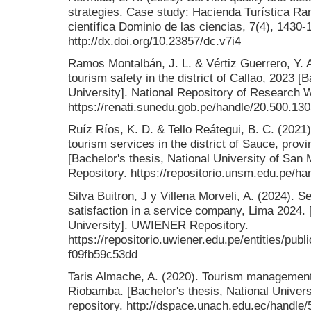
strategies. Case study: Hacienda Turística Ran
científica Dominio de las ciencias, 7(4), 1430-
http://dx.doi.org/10.23857/dc.v7i4
Ramos Montalbán, J. L. & Vértiz Guerrero, Y. A
tourism safety in the district of Callao, 2023 [
University]. National Repository of Research
https://renati.sunedu.gob.pe/handle/20.500.13
Ruíz Ríos, K. D. & Tello Reátegui, B. C. (2021)
tourism services in the district of Sauce, prov
[Bachelor's thesis, National University of San 
Repository. https://repositorio.unsm.edu.pe/h
Silva Buitron, J y Villena Morveli, A. (2024). 
satisfaction in a service company, Lima 2024. 
University]. UWIENER Repository.
https://repositorio.uwiener.edu.pe/entities/pu
f09fb59c53dd
Taris Almache, A. (2020). Tourism management 
Riobamba. [Bachelor's thesis, National Univer
repository. http://dspace.unach.edu.ec/handle