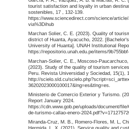
García, F. A., Vázquez, A. B. & Macías, R. C. 
tourist satisfaction and loyalty in urban desti
sostenibles, 17 , 132-139.
https://www.sciencedirect.com/science/articl
via%3Dihub
Marchan Solier, C. E. (2023). Quality of touris
district of Huanta, Ayacucho, 2022. [Bachelor'
University of Huanta]. UNAH Institutional Repo
https://repositorio.unah.edu.pe/items/9b755bb
Marchan-Solier, C. E., Moscoso-Paucarchuco,
(2023). Study of the quality of tourism service
Peru. Revista Universidad y Sociedad, 15(1), 
http://scielo.sld.cu/scielo.php?script=sci_artt
36202023000100017&lng=es&tlng=es.
Ministerio de Comercio Exterior y Turismo. (
Report January 2024.
https://cdn.www.gob.pe/uploads/document/file
de-turismo-callao-enero-2024.pdf?v=17127572
Miranda-Cruz, M. B., Romero-Flores, M. L, Chi
Hermida, L. X. (2021). Service quality and cust