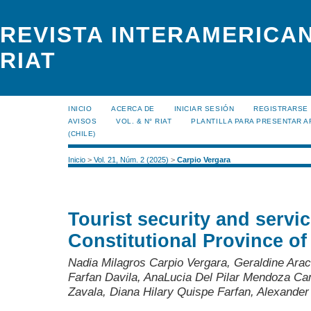
REVISTA INTERAMERICAN
RIAT
INICIO
ACERCA DE
INICIAR SESIÓN
REGISTRARSE
AVISOS
VOL. & N° RIAT
PLANTILLA PARA PRESENTAR A
(CHILE)
Inicio
>
Vol. 21, Núm. 2 (2025)
>
Carpio Vergara
Tourist security and servic
Constitutional Province of
Nadia Milagros Carpio Vergara, Geraldine Ar
Farfan Davila, AnaLucia Del Pilar Mendoza C
Zavala, Diana Hilary Quispe Farfan, Alexand