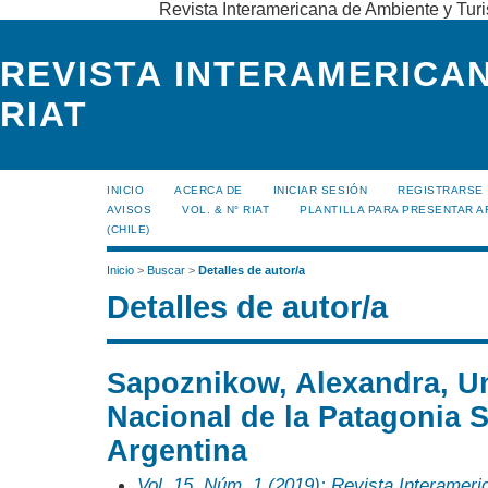
Revista Interamericana de Ambiente y Turi
REVISTA INTERAMERICAN
RIAT
INICIO
ACERCA DE
INICIAR SESIÓN
REGISTRARSE
AVISOS
VOL. & N° RIAT
PLANTILLA PARA PRESENTAR A
(CHILE)
Inicio
>
Buscar
>
Detalles de autor/a
Detalles de autor/a
Sapoznikow, Alexandra, U
Nacional de la Patagonia 
Argentina
Vol. 15, Núm. 1 (2019): Revista Interamer