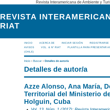
Revista Interamericana de Ambiente y Turi
REVISTA INTERAMERICAN
RIAT
INICIO
ACERCA DE
INICIAR SESIÓN
REGISTRARSE
AVISOS
VOL. & N° RIAT
PLANTILLA PARA PRESENTAR A
(CHILE)
Inicio
>
Buscar
>
Detalles de autor/a
Detalles de autor/a
Azze Alonso, Ana María, D
Territorial del Ministerio d
Holguin, Cuba
Vol. 13, Núm. 1 (2017): Revista Interamer