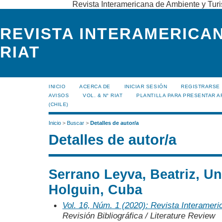
Revista Interamericana de Ambiente y Turi
REVISTA INTERAMERICAN
RIAT
INICIO
ACERCA DE
INICIAR SESIÓN
REGISTRARSE
AVISOS
VOL. & N° RIAT
PLANTILLA PARA PRESENTAR A
(CHILE)
Inicio
>
Buscar
>
Detalles de autor/a
Detalles de autor/a
Serrano Leyva, Beatriz, Un
Holguin, Cuba
Vol. 16, Núm. 1 (2020): Revista Interamer
Revisión Bibliográfica / Literature Review