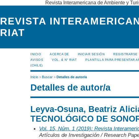
Revista Interamericana de Ambiente y Turi
REVISTA INTERAMERICAN
RIAT
INICIO
ACERCA DE
INICIAR SESIÓN
REGISTRARSE
AVISOS
VOL. & N° RIAT
PLANTILLA PARA PRESENTAR A
(CHILE)
Inicio
>
Buscar
>
Detalles de autor/a
Detalles de autor/a
Leyva-Osuna, Beatriz Alic
TECNOLÓGICO DE SONOR
Vol. 15, Núm. 1 (2019): Revista Interamer
Artículos de Investigación / Research Pap