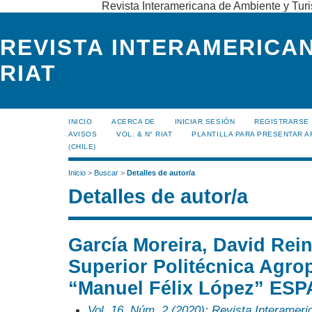
Revista Interamericana de Ambiente y Turi
REVISTA INTERAMERICAN
RIAT
INICIO
ACERCA DE
INICIAR SESIÓN
REGISTRARSE
AVISOS
VOL. & N° RIAT
PLANTILLA PARA PRESENTAR A
(CHILE)
Inicio
>
Buscar
>
Detalles de autor/a
Detalles de autor/a
García Moreira, David Rei
Superior Politécnica Agro
“Manuel Félix López” ES
Vol. 16, Núm. 2 (2020): Revista Interamer