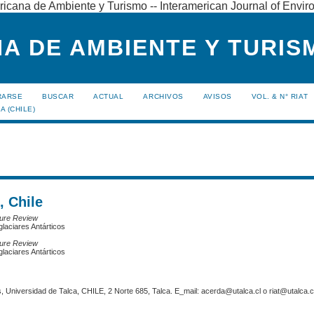
ricana de Ambiente y Turismo -- Interamerican Journal of Envi
A DE AMBIENTE Y TURISM
RARSE
BUSCAR
ACTUAL
ARCHIVOS
AVISOS
VOL. & N° RIAT
A (CHILE)
, Chile
ature Review
glaciares Antárticos
ature Review
glaciares Antárticos
 Universidad de Talca, CHILE, 2 Norte 685, Talca. E_mail: acerda@utalca.cl o riat@utalca.cl