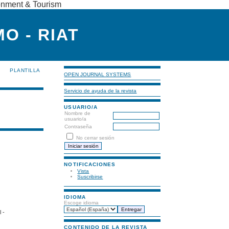
ronment & Tourism
O - RIAT
PLANTILLA
OPEN JOURNAL SYSTEMS
Servicio de ayuda de la revista
USUARIO/A
Nombre de
usuario/a
Contraseña
No cerrar sesión
NOTIFICACIONES
Vista
Suscribirse
IDIOMA
Escoge idioma
 -
CONTENIDO DE LA REVISTA