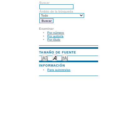
Buscar
Ámbito de la búsqueda
Examinar
Por número
Por autor/a
Por título
TAMAÑO DE FUENTE
INFORMACIÓN
Para autores/as