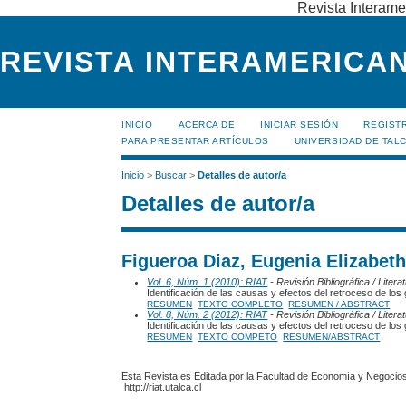
Revista Interame
REVISTA INTERAMERICAN
INICIO
ACERCA DE
INICIAR SESIÓN
REGIST
PARA PRESENTAR ARTÍCULOS
UNIVERSIDAD DE TALC
Inicio
>
Buscar
>
Detalles de autor/a
Detalles de autor/a
Figueroa Diaz, Eugenia Elizabeth
Vol. 6, Núm. 1 (2010): RIAT
- Revisión Bibliográfica / Liter
Identificación de las causas y efectos del retroceso de los 
RESUMEN
TEXTO COMPLETO
RESUMEN / ABSTRACT
Vol. 8, Núm. 2 (2012): RIAT
- Revisión Bibliográfica / Liter
Identificación de las causas y efectos del retroceso de los 
RESUMEN
TEXTO COMPETO
RESUMEN/ABSTRACT
Esta Revista es Editada por la Facultad de Economía y Negocios,
http://riat.utalca.cl