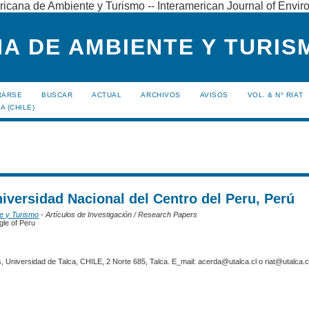
ricana de Ambiente y Turismo -- Interamerican Journal of Envi
A DE AMBIENTE Y TURISM
RARSE
BUSCAR
ACTUAL
ARCHIVOS
AVISOS
VOL. & N° RIAT
A (CHILE)
niversidad Nacional del Centro del Peru, Perú
te y Turismo
- Artículos de Investigación / Research Papers
ngle of Peru
 Universidad de Talca, CHILE, 2 Norte 685, Talca. E_mail: acerda@utalca.cl o riat@utalca.cl