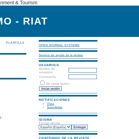
ronment & Tourism
O - RIAT
PLANTILLA
OPEN JOURNAL SYSTEMS
Servicio de ayuda de la revista
USUARIO/A
Nombre de
usuario/a
Contraseña
No cerrar sesión
NOTIFICACIONES
Vista
Suscribirse
 -
IDIOMA
Escoge idioma
CONTENIDO DE LA REVISTA