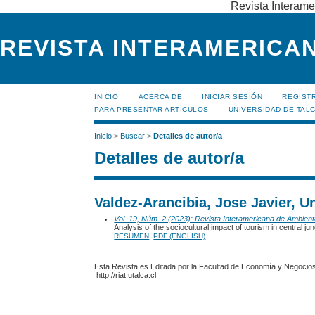
Revista Interame
REVISTA INTERAMERICAN
INICIO
ACERCA DE
INICIAR SESIÓN
REGIST
PARA PRESENTAR ARTÍCULOS
UNIVERSIDAD DE TALC
Inicio
>
Buscar
>
Detalles de autor/a
Detalles de autor/a
Valdez-Arancibia, Jose Javier, U
Vol. 19, Núm. 2 (2023): Revista Interamericana de Ambien
Analysis of the sociocultural impact of tourism in central ju
RESUMEN
PDF (ENGLISH)
Esta Revista es Editada por la Facultad de Economía y Negocios,
http://riat.utalca.cl