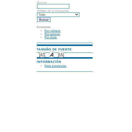
Buscar
Ámbito de la búsqueda
Examinar
Por número
Por autor/a
Por título
TAMAÑO DE FUENTE
INFORMACIÓN
Para autores/as