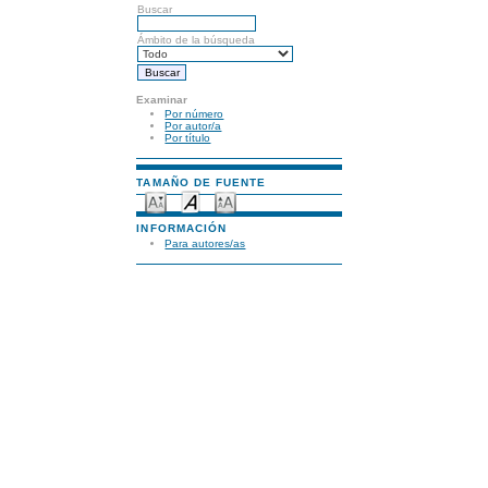
Buscar
Ámbito de la búsqueda
Examinar
Por número
Por autor/a
Por título
TAMAÑO DE FUENTE
INFORMACIÓN
Para autores/as