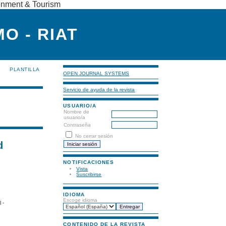
ronment & Tourism
O - RIAT
PLANTILLA
OPEN JOURNAL SYSTEMS
Servicio de ayuda de la revista
USUARIO/A
Nombre de
usuario/a
Contraseña
No cerrar sesión
d
NOTIFICACIONES
Vista
Suscribirse
IDIOMA
Escoge idioma
 -
CONTENIDO DE LA REVISTA