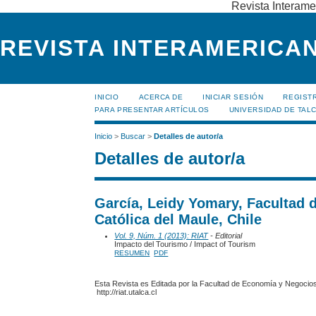
Revista Interame
REVISTA INTERAMERICAN
INICIO
ACERCA DE
INICIAR SESIÓN
REGIST
PARA PRESENTAR ARTÍCULOS
UNIVERSIDAD DE TALC
Inicio
>
Buscar
>
Detalles de autor/a
Detalles de autor/a
García, Leidy Yomary, Facultad 
Católica del Maule, Chile
Vol. 9, Núm. 1 (2013): RIAT
- Editorial
Impacto del Tourismo / Impact of Tourism
RESUMEN
PDF
Esta Revista es Editada por la Facultad de Economía y Negocios,
http://riat.utalca.cl