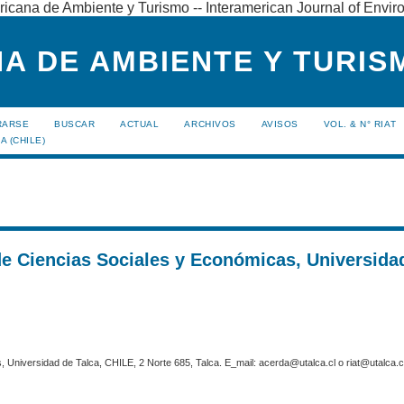
ricana de Ambiente y Turismo -- Interamerican Journal of Envi
A DE AMBIENTE Y TURISM
RARSE
BUSCAR
ACTUAL
ARCHIVOS
AVISOS
VOL. & N° RIAT
A (CHILE)
de Ciencias Sociales y Económicas, Universida
 Universidad de Talca, CHILE, 2 Norte 685, Talca. E_mail: acerda@utalca.cl o riat@utalca.cl