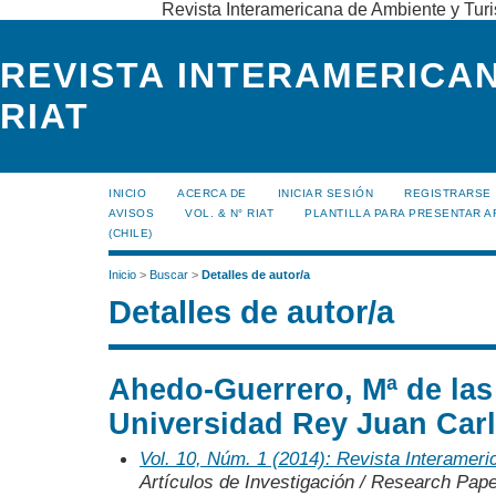
Revista Interamericana de Ambiente y Turi
REVISTA INTERAMERICAN
RIAT
INICIO
ACERCA DE
INICIAR SESIÓN
REGISTRARSE
AVISOS
VOL. & N° RIAT
PLANTILLA PARA PRESENTAR A
(CHILE)
Inicio
>
Buscar
>
Detalles de autor/a
Detalles de autor/a
Ahedo-Guerrero, Mª de las
Universidad Rey Juan Car
Vol. 10, Núm. 1 (2014): Revista Interamer
Artículos de Investigación / Research Pap