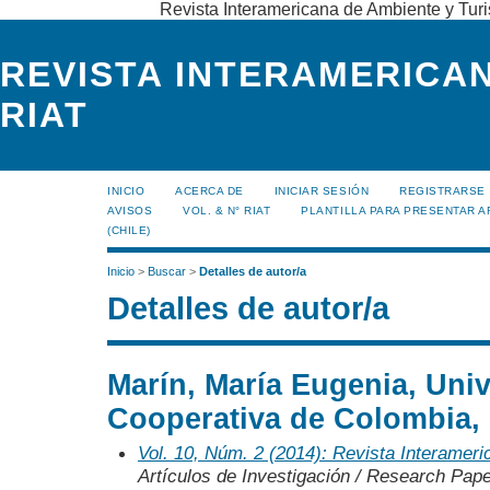
Revista Interamericana de Ambiente y Turi
REVISTA INTERAMERICAN
RIAT
INICIO
ACERCA DE
INICIAR SESIÓN
REGISTRARSE
AVISOS
VOL. & N° RIAT
PLANTILLA PARA PRESENTAR A
(CHILE)
Inicio
>
Buscar
>
Detalles de autor/a
Detalles de autor/a
Marín, María Eugenia, Uni
Cooperativa de Colombia,
Vol. 10, Núm. 2 (2014): Revista Interamer
Artículos de Investigación / Research Pap