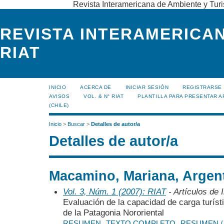
Revista Interamericana de Ambiente y Turi
REVISTA INTERAMERICAN
RIAT
INICIO
ACERCA DE
INICIAR SESIÓN
REGISTRARSE
AVISOS
VOL. & N° RIAT
PLANTILLA PARA PRESENTAR A
(CHILE)
Inicio
>
Buscar
>
Detalles de autor/a
Detalles de autor/a
Macamino, Mariana, Argen
Vol. 3, Núm. 1 (2007): RIAT
- Artículos de 
Evaluación de la capacidad de carga turíst
de la Patagonia Nororiental
RESUMEN
TEXTO COMPLETO
RESUMEN /