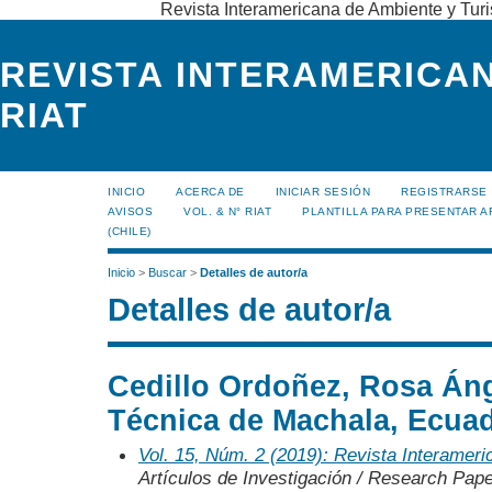
Revista Interamericana de Ambiente y Turi
REVISTA INTERAMERICAN
RIAT
INICIO
ACERCA DE
INICIAR SESIÓN
REGISTRARSE
AVISOS
VOL. & N° RIAT
PLANTILLA PARA PRESENTAR A
(CHILE)
Inicio
>
Buscar
>
Detalles de autor/a
Detalles de autor/a
Cedillo Ordoñez, Rosa Áng
Técnica de Machala, Ecua
Vol. 15, Núm. 2 (2019): Revista Interamer
Artículos de Investigación / Research Pap