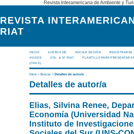
Revista Interamericana de Ambiente y Turi
REVISTA INTERAMERICAN
RIAT
INICIO
ACERCA DE
INICIAR SESIÓN
REGISTRARSE
AVISOS
VOL. & N° RIAT
PLANTILLA PARA PRESENTAR A
(CHILE)
Inicio
>
Buscar
>
Detalles de autor/a
Detalles de autor/a
Elias, Silvina Renee, Dep
Economía (Universidad Nac
Instituto de Investigacio
Sociales del Sur (UNS-CON