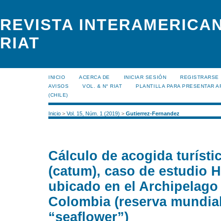
REVISTA INTERAMERICAN
RIAT
INICIO
ACERCA DE
INICIAR SESIÓN
REGISTRARSE
AVISOS
VOL. & N° RIAT
PLANTILLA PARA PRESENTAR A
(CHILE)
Inicio
>
Vol. 15, Núm. 1 (2019)
>
Gutierrez-Fernandez
Cálculo de acogida turístic
(catum), caso de estudio 
ubicado en el Archipelago
Colombia (reserva mundial 
“seaflower”)