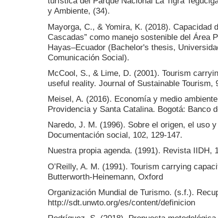
turística del Parque Nacional La Tigra Teguci
y Ambiente, (34).
Mayorga, C., & Yomira, K. (2018). Capacidad de
Cascadas” como manejo sostenible del Área Pr
Hayas–Ecuador (Bachelor's thesis, Universida
Comunicación Social).
McCool, S., & Lime, D. (2001). Tourism carryin
useful reality. Journal of Sustainable Tourism, 
Meisel, A. (2016). Economía y medio ambiente 
Providencia y Santa Catalina. Bogotá: Banco d
Naredo, J. M. (1996). Sobre el origen, el uso y
Documentación social, 102, 129-147.
Nuestra propia agenda. (1991). Revista IIDH, 
O’Reilly, A. M. (1991). Tourism carrying capac
Butterworth-Heinemann, Oxford
Organización Mundial de Turismo. (s.f.). Recu
http://sdt.unwto.org/es/content/definicion
Rodríguez, S. (2018). Propuesta metodológica 