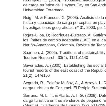
de carga turística del Haynes Cay en San Andr
Universidad Externado.
Roig i M. & Francesc X. (2003). Análisis de la
física y capacidad de carga perceptual en play
Investigaciones geográficas, nº 31, 2003; pp. 
Rojas-Ulloa, D; Rodríguez-Buitrago, A; Gutiérr
los límites de cambio aceptable (LAC) en el c
Nariño-Amazonas, Colombia. Revista de Tecnol
Saarinen, J. (2006). Traditions of sustainabilit
Tourism Research, 33(4), 1121e1140
Saveriades, A. (2000). Establishing the social 
tourist resorts of the east coast of the Repub
21(2), 147e156
Segrado, R., Palafox Muñoz, A., & Arroyo, L. 
carga turística de Cozumel. El Periplo Sustenta
Serrano, M. L. T., & Alarte, A. I. G. (2008). D
carga turística en tres senderos de pequeño r
(Murcia). Cuadernos de turismo, (22), 211-229