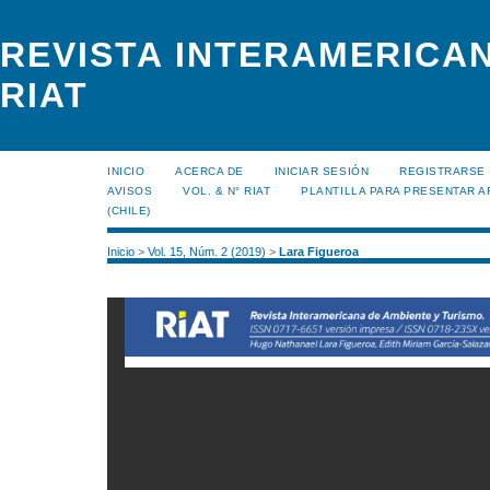
REVISTA INTERAMERICAN
RIAT
INICIO
ACERCA DE
INICIAR SESIÓN
REGISTRARSE
AVISOS
VOL. & N° RIAT
PLANTILLA PARA PRESENTAR A
(CHILE)
Inicio
>
Vol. 15, Núm. 2 (2019)
>
Lara Figueroa