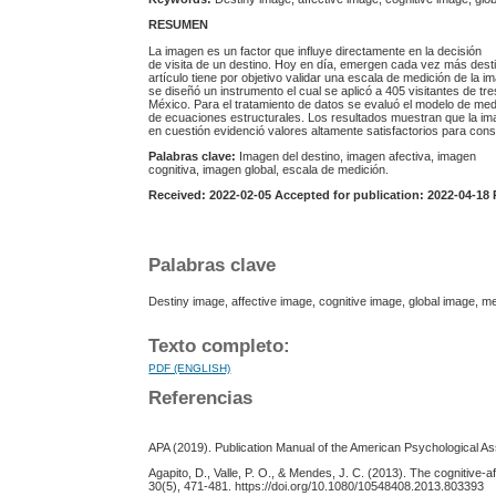
RESUMEN
La imagen es un factor que influye directamente en la decisión
de visita de un destino. Hoy en día, emergen cada vez más desti
artículo tiene por objetivo validar una escala de medición de la 
se diseñó un instrumento el cual se aplicó a 405 visitantes de tr
México. Para el tratamiento de datos se evaluó el modelo de med
de ecuaciones estructurales. Los resultados muestran que la ima
en cuestión evidenció valores altamente satisfactorios para cons
Palabras clave:
Imagen del destino, imagen afectiva, imagen
cognitiva, imagen global, escala de medición.
Received: 2022-02-05 Accepted for publication: 2022-04-18 
Palabras clave
Destiny image, affective image, cognitive image, global image, 
Texto completo:
PDF (ENGLISH)
Referencias
APA (2019). Publication Manual of the American Psychological As
Agapito, D., Valle, P. O., & Mendes, J. C. (2013). The cognitive-
30(5), 471-481. https://doi.org/10.1080/10548408.2013.803393