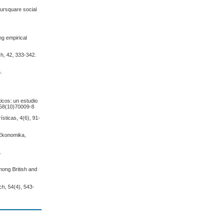
oursquare social
ing empirical
ch, 42, 333-342.
.
icos: un estudio
5758(10)70009-8
ísticas, 4(6), 91-
 Ekonomika,
.
among British and
ch, 54(4), 543-