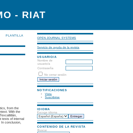
O - RIAT
PLANTILLA
OPEN JOURNAL SYSTEMS
Servicio de ayuda de la revista
USUARIO/A
Nombre de
usuario/a
Contraseña
No cerrar sesión
NOTIFICACIONES
Vista
Suscribirse
tics, from the
IDIOMA
text. With the
Escoge idioma
Texcaltitlán,
tests of internal
. In conclusion,
CONTENIDO DE LA REVISTA
Buscar