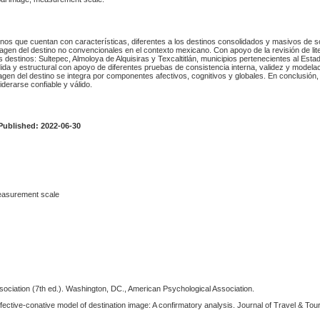
nos que cuentan con características, diferentes a los destinos consolidados y masivos de so
imagen del destino no convencionales en el contexto mexicano. Con apoyo de la revisión de liter
es destinos: Sultepec, Almoloya de Alquisiras y Texcaltitlán, municipios pertenecientes al Est
ida y estructural con apoyo de diferentes pruebas de consistencia interna, validez y modela
gen del destino se integra por componentes afectivos, cognitivos y globales. En conclusión,
iderarse confiable y válido.
Published: 2022-06-30
measurement scale
sociation (7th ed.). Washington, DC., American Psychological Association.
affective-conative model of destination image: A confirmatory analysis. Journal of Travel & To