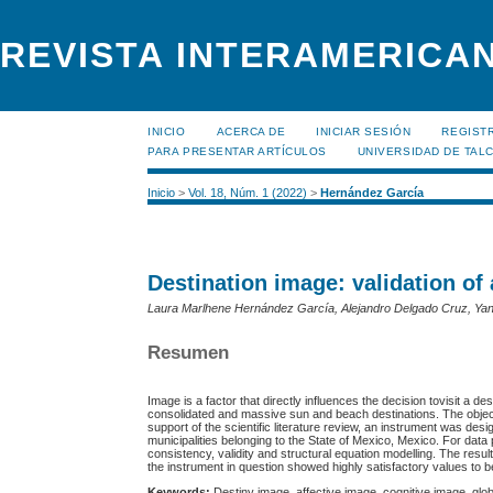
REVISTA INTERAMERICAN
INICIO
ACERCA DE
INICIAR SESIÓN
REGIST
PARA PRESENTAR ARTÍCULOS
UNIVERSIDAD DE TALC
Inicio
>
Vol. 18, Núm. 1 (2022)
>
Hernández García
Destination image: validation o
Laura Marlhene Hernández García, Alejandro Delgado Cruz, Yane
Resumen
Image is a factor that directly influences the decision tovisit a 
consolidated and massive sun and beach destinations. The object
support of the scientific literature review, an instrument was desi
municipalities belonging to the State of Mexico, Mexico. For data
consistency, validity and structural equation modelling. The resul
the instrument in question showed highly satisfactory values to b
Keywords:
Destiny image, affective image, cognitive image, gl