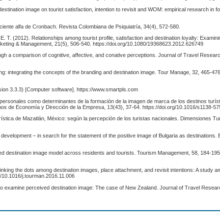
estination image on tourist satisfaction, intention to revisit and WOM: empirical research in f
ciente alfa de Cronbach. Revista Colombiana de Psiquiatría, 34(4), 572-580.
n, E. T. (2012). Relationships among tourist profile, satisfaction and destination loyalty: Examin
Marketing & Management, 21(5), 506-540. https://doi.org/10.1080/19368623.2012.626749
ough a comparison of cognitive, affective, and conative perceptions. Journal of Travel Resear
nding: integrating the concepts of the branding and destination image. Tour Manage, 32, 465-476
sion 3.3.3) [Computer software]. https://www.smartpls.com
y personales como determinantes de la formación de la imagen de marca de los destinos turíst
ernos de Economía y Dirección de la Empresa, 13(43), 37-64. https://doi.org/10.1016/s1138-
turística de Mazatlán, México: según la percepción de los turistas nacionales. Dimensiones Tur
development – in search for the statement of the positive image of Bulgaria as destinations.
grated destination image model across residents and tourists. Tourism Management, 58, 184-195
7). Linking the dots among destination images, place attachment, and revisit intentions: A study 
g/10.1016/j.tourman.2016.11.006
 to examine perceived destination image: The case of New Zealand. Journal of Travel Resear