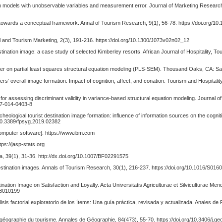
tion models with unobservable variables and measurement error. Journal of Marketing Research
e: towards a conceptual framework. Annal of Tourism Research, 9(1), 56-78. https://doi.org/1
el and Tourism Marketing, 2(3), 191-216. https://doi.org/10.1300/J073v02n02_12
stination image: a case study of selected Kimberley resorts. African Journal of Hospitality, T
 primer on partial least squares structural equation modeling (PLS-SEM). Thousand Oaks, CA: Sa
lers’ overall image formation: Impact of cognition, affect, and conation. Tourism and Hospitali
n for assessing discriminant validity in variance-based structural equation modeling. Journal 
747-014-0403-8
cheological tourist destination image formation: influence of information sources on the cognit
/10.3389/fpsyg.2019.02382
Computer software]. https://www.ibm.com
ps://jasp-stats.org
ika, 39(1), 31-36. http://dx.doi.org/10.1007/BF02291575
destination images. Annals of Tourism Research, 30(1), 216-237. https://doi.org/10.1016/S01
ination Image on Satisfaction and Loyalty. Acta Universitatis Agriculturae et Silviculturae Men
68010199
lisis factorial exploratorio de los ítems: Una guía práctica, revisada y actualizada. Anales de 
a géographie du tourisme. Annales de Géographie, 84(473), 55-70. https://doi.org/10.3406/j.g