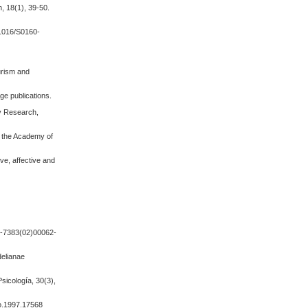
, 18(1), 39-50.
0.1016/S0160-
ourism and
ge publications.
ty Research,
of the Academy of
ive, affective and
60-7383(02)00062-
delianae
Psicología, 30(3),
eo.1997.17568