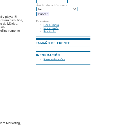
Ámbito de la búsqueda
l y playa. El
atura científica,
Examinar
ado de México,
Por número
ción
Por autor/a
 el instrumento
Por título
TAMAÑO DE FUENTE
INFORMACIÓN
Para autores/as
urism Marketing,