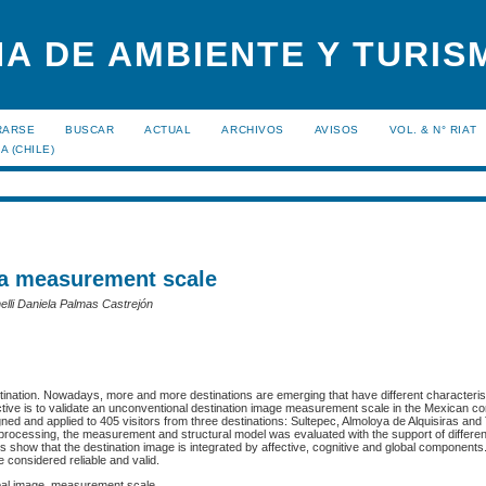
A DE AMBIENTE Y TURISM
RARSE
BUSCAR
ACTUAL
ARCHIVOS
AVISOS
VOL. & N° RIAT
A (CHILE)
f a measurement scale
lli Daniela Palmas Castrejón
destination. Nowadays, more and more destinations are emerging that have different characteris
ive is to validate an unconventional destination image measurement scale in the Mexican con
gned and applied to 405 visitors from three destinations: Sultepec, Almoloya de Alquisiras and 
 processing, the measurement and structural model was evaluated with the support of different 
ts show that the destination image is integrated by affective, cognitive and global components
e considered reliable and valid.
obal image, measurement scale.