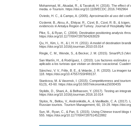
Mohammad, M., Alsadat, R., & Tavakoli, H. (2016). The effect of d
media. e-Tourism. https://doi.org/10.1109/ECDC.2016.7492964
Oviedo, H. C., & Campo, A. (2005). Aproximación al uso del coefi
Ozdemir, B., Aksu, A., Ehtiyar, R., Cizel, B., Cizel, R. B., & Icige
evidences in Antalya Region of Turkey. Journal of Hospitality 
Pike, S., & Ryan, C. (2004). Destination positioning analysis thr
https://doi.org/10.1177/0047287504263029
Qu, H., Kim, L. H., & I, H. H. (2011). A model of destination bra
https://doi.org/10.1016/j.tourman.2010.03.014
Ringle, C. M., Wende, S., & Becker, J. M. (2015). SmartPLS (Ver
San Martín, H., & Rodríguez, I. (2010). Los factores estímulos 
aplicado a los turistas que visitan un destino vacacional. Cuad
Sánchez, V. V., Félix, B. E., & Velarde, J. R. (2020). La imagen 
118. https://doi.org/10.47557/SSHR8137.
Stankova, M. & Vasensk, I. (2015). Competitiveness and tourism 
61(3), 43-60. https://doi.org/10.5937/ekonomika1503043S
Stylidis, D., Shani, A., & Belhassen, Y. (2017). Testing an inte
https://doi.org/10.1016/j.tourman.2016.10.014
Stylos, N., Bellou, V., Andronikidis, A., & Vasilliadis, C. A. (201
Russian tourists. Tourism Management, 60, 15-29. https://doi.or
Sun, M., Ryan, C., & Pan, S. (2015). Using Chinese travel blogs
555. https://doi.org/10.1177/0047287514522882