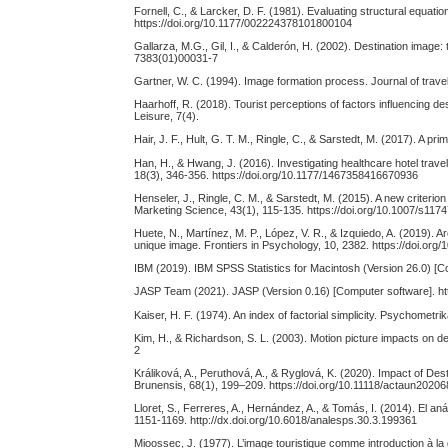
Fornell, C., & Larcker, D. F. (1981). Evaluating structural equa
https://doi.org/10.1177/002224378101800104
Gallarza, M.G., Gil, I., & Calderón, H. (2002). Destination imag
7383(01)00031-7
Gartner, W. C. (1994). Image formation process. Journal of trav
Haarhoff, R. (2018). Tourist perceptions of factors influencing de
Leisure, 7(4).
Hair, J. F., Hult, G. T. M., Ringle, C., & Sarstedt, M. (2017). A
Han, H., & Hwang, J. (2016). Investigating healthcare hotel trave
18(3), 346-356. https://doi.org/10.1177/1467358416670936
Henseler, J., Ringle, C. M., & Sarstedt, M. (2015). A new criterio
Marketing Science, 43(1), 115-135. https://doi.org/10.1007/s11
Huete, N., Martínez, M. P., López, V. R., & Izquiedo, A. (2019). Ar
unique image. Frontiers in Psychology, 10, 2382. https://doi.org
IBM (2019). IBM SPSS Statistics for Macintosh (Version 26.0) [
JASP Team (2021). JASP (Version 0.16) [Computer software]. htt
Kaiser, H. F. (1974). An index of factorial simplicity. Psychometr
Kim, H., & Richardson, S. L. (2003). Motion picture impacts on 
2
Králiková, A., Peruthová, A., & Ryglová, K. (2020). Impact of Dest
Brunensis, 68(1), 199–209. https://doi.org/10.11118/actaun2020
Lloret, S., Ferreres, A., Hernández, A., & Tomás, I. (2014). El aná
1151-1169. http://dx.doi.org/10.6018/analesps.30.3.199361
Mioossec, J. (1977). L’image touristique comme introduction à l