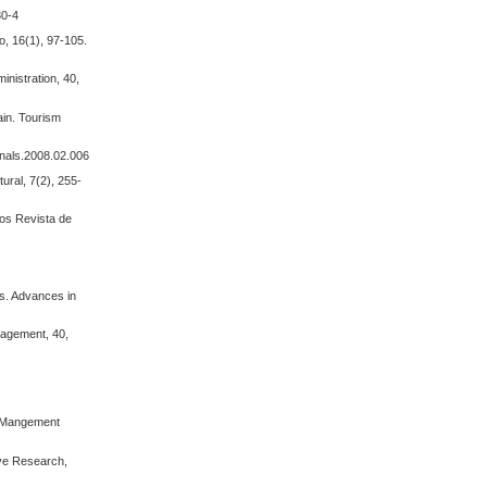
30-4
o, 16(1), 97-105.
inistration, 40,
pain. Tourism
annals.2008.02.006
ural, 7(2), 255-
sos Revista de
is. Advances in
anagement, 40,
 & Mangement
ave Research,