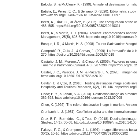
Baloglu, S., & McCleary, K. (1999). A model of destination forma
Batista, E., Perez, E. C., & Serrano, B. (2020). Bibliometric stu
http://dx.doi.org/10.4067/S0718-235X2020000100097
Beerli, A., Díaz, G., &Pérez, P. (2002). The configuration of the u
486–505. https://doi.org/10.1108/09578230210440311
Beerli, A., & Martín, J. D. (2004). Tourists’ characteristics and t
Management, 25(5), 623-636. https://doi.org/10.1016/j.tourman.
Bosque, I. R., & Martin, H. S. (2008). Tourist Satisfaction: A cog
Camprubí, R., Guia, J., & Comas, J. (2009). La formación de la 
270. https://doi.org/10.25145/j.pasos.2009.07.018
Castaño, J. M., Moreno, A., & Crego, A. (2006). Factores psico
Turismo y Patrimonio Cultural, 4(3), 287-299. https://doi.org/10
Castro, J. C., Palacios, J. M., & Plazarte, L. V. (2020). Imagen d
https://doi.org/10.18601/01207555.n26.02
Ceylan, B. & Çize, B. (2018). Testing destination image scale in
Hospitality and Tourism Research, 6(2), 119-146. https://doi.org
Chew, E. Y., & Jahari, S. A. (2014). Destination image as a medi
382-393. https://doi.org/10.1016/j.tourman.2013.07.008
Chon, K. (1992). The role of destination image in tourism: An ext
Cronbach, L. J. (1951). Coefficient alpha and the internal struc
Cruz, E. R., Bermúdez, G., & Tous, D. (2018). Destination image,
Studies, 14(1), 58-68. http://dx.doi.org/10.18089/tms.2018.14105
Fakeye, P. C., & Crompton, J. L. (1991). Image differences betwe
30(2), 10-16. https://doi.org/10.1177/004728759103000202