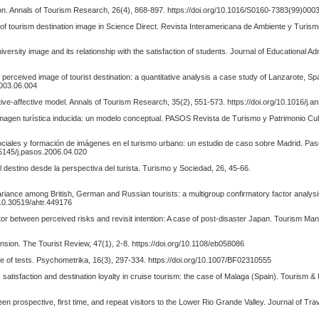
tion. Annals of Tourism Research, 26(4), 868-897. https://doi.org/10.1016/S0160-7383(99)000
dy of tourism destination image in Science Direct. Revista Interamericana de Ambiente y Turism
niversity image and its relationship with the satisfaction of students. Journal of Educational Adm
he perceived image of tourist destination: a quantitative analysis a case study of Lanzarote, S
2003.06.004
nitive-affective model. Annals of Tourism Research, 35(2), 551-573. https://doi.org/10.1016/j.
imagen turística inducida: un modelo conceptual. PASOS Revista de Turismo y Patrimonio Cult
sociales y formación de imágenes en el turismo urbano: un estudio de caso sobre Madrid. Pa
.25145/j.pasos.2006.04.020
el destino desde la perspectiva del turista. Turismo y Sociedad, 26, 45-66.
variance among British, German and Russian tourists: a multigroup confirmatory factor analys
/10.30519/ahtr.449176
ator between perceived risks and revisit intention: A case of post-disaster Japan. Tourism M
ension. The Tourist Review, 47(1), 2-8. https://doi.org/10.1108/eb058086
ture of tests. Psychometrika, 16(3), 297-334. https://doi.org/10.1007/BF02310555
 satisfaction and destination loyalty in cruise tourism: the case of Malaga (Spain). Tourism
en prospective, first time, and repeat visitors to the Lower Rio Grande Valley. Journal of Tr