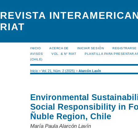
REVISTA INTERAMERICAN
RIAT
INICIO
ACERCA DE
INICIAR SESIÓN
REGISTRARSE
AVISOS
VOL. & N° RIAT
PLANTILLA PARA PRESENTAR A
(CHILE)
Inicio
>
Vol. 21, Núm. 2 (2025)
>
Alarcón Lavín
Environmental Sustainabili
Social Responsibility in F
Ñuble Region, Chile
María Paula Alarcón Lavín