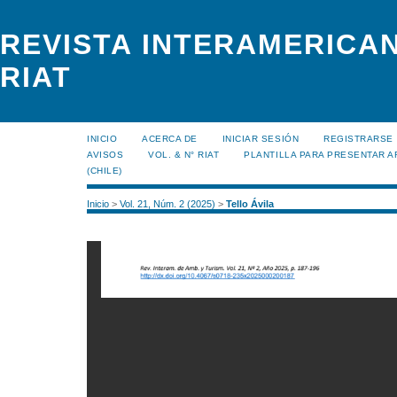
REVISTA INTERAMERICAN
RIAT
INICIO
ACERCA DE
INICIAR SESIÓN
REGISTRARSE
AVISOS
VOL. & N° RIAT
PLANTILLA PARA PRESENTAR A
(CHILE)
Inicio
>
Vol. 21, Núm. 2 (2025)
>
Tello Ávila