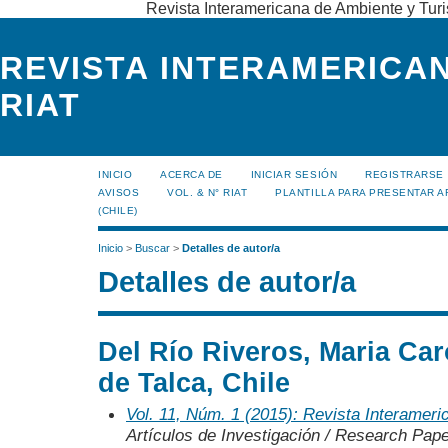
Revista Interamericana de Ambiente y Turi
REVISTA INTERAMERICAN
RIAT
INICIO
ACERCA DE
INICIAR SESIÓN
REGISTRARSE
AVISOS
VOL. & N° RIAT
PLANTILLA PARA PRESENTAR A
(CHILE)
Inicio
>
Buscar
>
Detalles de autor/a
Detalles de autor/a
Del Río Riveros, Maria Car
de Talca, Chile
Vol. 11, Núm. 1 (2015): Revista Interamer
Artículos de Investigación / Research Pap