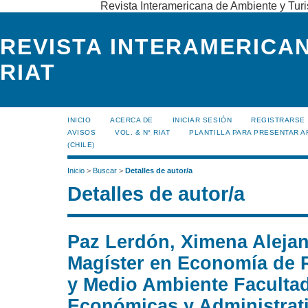
Revista Interamericana de Ambiente y Turi
REVISTA INTERAMERICAN
RIAT
INICIO
ACERCA DE
INICIAR SESIÓN
REGISTRARSE
AVISOS
VOL. & N° RIAT
PLANTILLA PARA PRESENTAR A
(CHILE)
Inicio
>
Buscar
>
Detalles de autor/a
Detalles de autor/a
Paz Lerdón, Ximena Aleja
Magíster en Economía de 
y Medio Ambiente Facultad
Económicas y Administrat