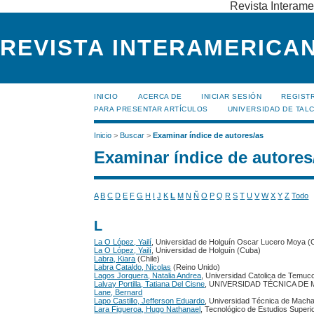
Revista Interame
REVISTA INTERAMERICAN
INICIO
ACERCA DE
INICIAR SESIÓN
REGIST
PARA PRESENTAR ARTÍCULOS
UNIVERSIDAD DE TALC
Inicio
>
Buscar
>
Examinar índice de autores/as
Examinar índice de autores
A
B
C
D
E
F
G
H
I
J
K
L
M
N
Ñ
O
P
Q
R
S
T
U
V
W
X
Y
Z
Todo
L
La O López, Yailí
, Universidad de Holguín Oscar Lucero Moya (
La O López, Yailí
, Universidad de Holguín (Cuba)
Labra, Kiara
(Chile)
Labra Cataldo, Nicolas
(Reino Unido)
Lagos Jorquera, Natalia Andrea
, Universidad Catolica de Temuco
Lalvay Portilla, Tatiana Del Cisne
, UNIVERSIDAD TÉCNICA DE 
Lane, Bernard
Lapo Castillo, Jefferson Eduardo
, Universidad Técnica de Macha
Lara Figueroa, Hugo Nathanael
, Tecnológico de Estudios Super