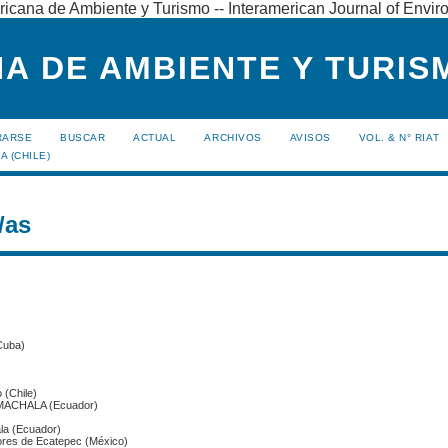
ricana de Ambiente y Turismo -- Interamerican Journal of Envi
A DE AMBIENTE Y TURISM
RARSE
BUSCAR
ACTUAL
ARCHIVOS
AVISOS
VOL. & N° RIAT
A (CHILE)
/as
Cuba)
 (Chile)
MACHALA (Ecuador)
la (Ecuador)
iores de Ecatepec (México)