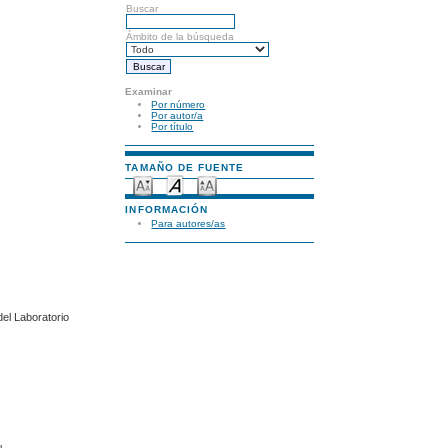
Buscar
Ámbito de la búsqueda
Examinar
Por número
Por autor/a
Por título
TAMAÑO DE FUENTE
INFORMACIÓN
Para autores/as
el Laboratorio