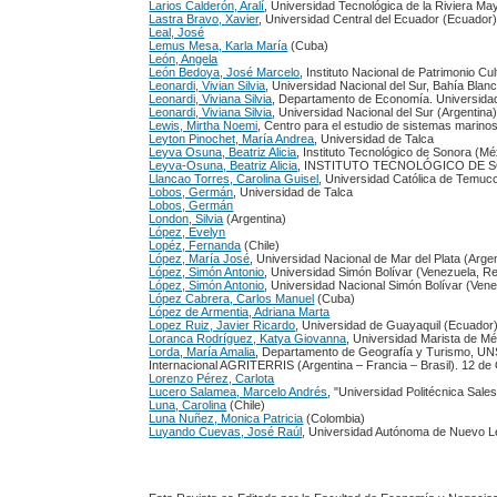
Larios Calderón, Aralí
, Universidad Tecnológica de la Riviera Ma
Lastra Bravo, Xavier
, Universidad Central del Ecuador (Ecuador
Leal, José
Lemus Mesa, Karla María
(Cuba)
León, Angela
León Bedoya, José Marcelo
, Instituto Nacional de Patrimonio Cu
Leonardi, Vivian Silvia
, Universidad Nacional del Sur, Bahía Blan
Leonardi, Viviana Silvia
, Departamento de Economía. Universida
Leonardi, Viviana Silvia
, Universidad Nacional del Sur (Argentina
Lewis, Mirtha Noemi
, Centro para el estudio de sistemas mar
Leyton Pinochet, María Andrea
, Universidad de Talca
Leyva Osuna, Beatriz Alicia
, Instituto Tecnológico de Sonora (Mé
Leyva-Osuna, Beatriz Alicia
, INSTITUTO TECNOLÓGICO DE S
Llancao Torres, Carolina Guisel
, Universidad Católica de Temuc
Lobos, Germán
, Universidad de Talca
Lobos, Germán
London, Silvia
(Argentina)
López, Evelyn
Lopéz, Fernanda
(Chile)
López, María José
, Universidad Nacional de Mar del Plata (Arge
López, Simón Antonio
, Universidad Simón Bolívar (Venezuela, Re
López, Simón Antonio
, Universidad Nacional Simón Bolívar (Vene
López Cabrera, Carlos Manuel
(Cuba)
López de Armentia, Adriana Marta
Lopez Ruiz, Javier Ricardo
, Universidad de Guayaquil (Ecuador
Loranca Rodríguez, Katya Giovanna
, Universidad Marista de Mé
Lorda, María Amalia
, Departamento de Geografía y Turismo, UNS,
Internacional AGRITERRIS (Argentina – Francia – Brasil). 12 de 
Lorenzo Pérez, Carlota
Lucero Salamea, Marcelo Andrés
, "Universidad Politécnica Sale
Luna, Carolina
(Chile)
Luna Nuñez, Monica Patricia
(Colombia)
Luyando Cuevas, José Raúl
, Universidad Autónoma de Nuevo L