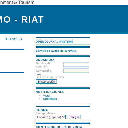
ronment & Tourism
O - RIAT
PLANTILLA
OPEN JOURNAL SYSTEMS
Servicio de ayuda de la revista
USUARIO/A
Nombre de
usuario/a
Contraseña
No cerrar sesión
NOTIFICACIONES
Vista
Suscribirse
IDIOMA
Escoge idioma
CONTENIDO DE LA REVISTA