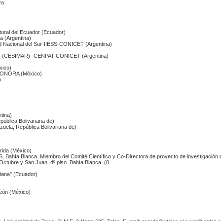
ya
)
ltural del Ecuador (Ecuador)
ca (Argentina)
d Nacional del Sur-IIESS-CONICET (Argentina)
)
inos (CESIMAR)- CENPAT-CONICET (Argentina)
xico)
ONORA (México)
o
ntina)
pública Bolivariana de)
zuela, República Bolivariana de)
)
rida (México)
 Bahía Blanca. Miembro del Comité Científico y Co-Directora de proyecto de investigación d
Octubre y San Juan, 4º piso. Bahía Blanca. (8
siana" (Ecuador)
eón (México)